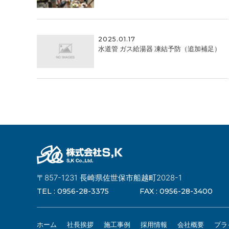
2025.01.17
水道管 ガス給湯器 凍結予防（追加補足）
〒857-1231 長崎県佐世保市船越町2028-1
TEL :
0956-28-3375
FAX :
0956-28-3400
ホーム
社長挨拶
施工事例
採用情報
会社概要
プラ